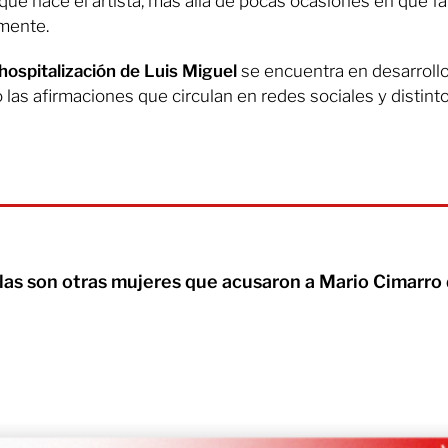
é hace el artista, más allá de pocas ocasiones en que f
emente.
hospitalización de Luis Miguel
se encuentra en desarrollo,
las afirmaciones que circulan en redes sociales y distin
as son otras mujeres que acusaron a Mario Cimarro 