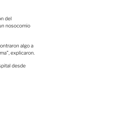
ón del
n un nosocomio
ontraron algo a
ma”, explicaron.
spital desde