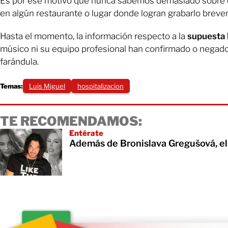
Es por ese motivo que nunca sabemos demasiado sobre qu
en algún restaurante o lugar donde logran grabarlo brev
Hasta el momento, la información respecto a la
supuesta 
músico ni su equipo profesional han confirmado o negado 
farándula.
Temas:
Luis Miguel
hospitalizacion
TE RECOMENDAMOS:
Entérate
Además de Bronislava Gregušová, ell