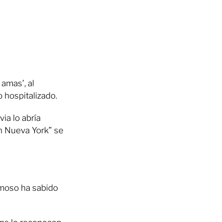
amas’, al
o hospitalizado.
ia lo abría
En Nueva York” se
amoso ha sabido