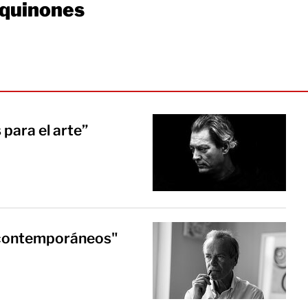
_quinones
 para el arte”
s contemporáneos"