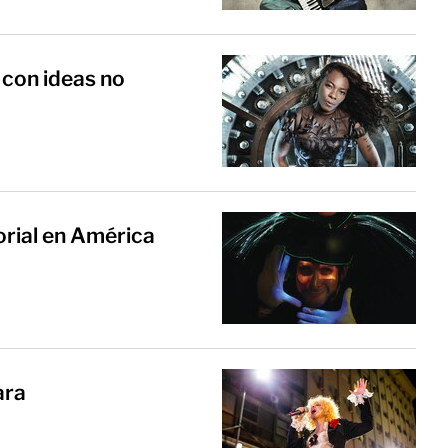
 con ideas no
rial en América
ara