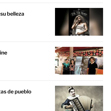
 su belleza
cine
as de pueblo