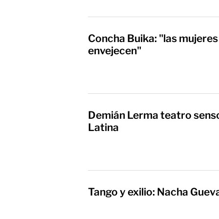
Concha Buika: "las mujeres
envejecen"
Demián Lerma teatro senso
Latina
Tango y exilio: Nacha Guev