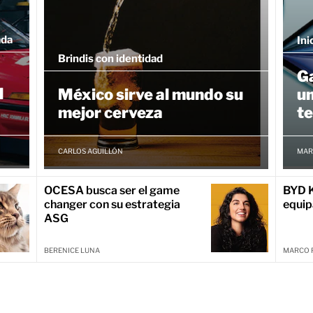
ada
Ini
Brindis con identidad
G
l
México sirve al mundo su
un
mejor cerveza
te
CARLOS AGUILLÓN
MAR
OCESA busca ser el game
BYD K
changer con su estrategia
equip
ASG
BERENICE LUNA
MARCO 