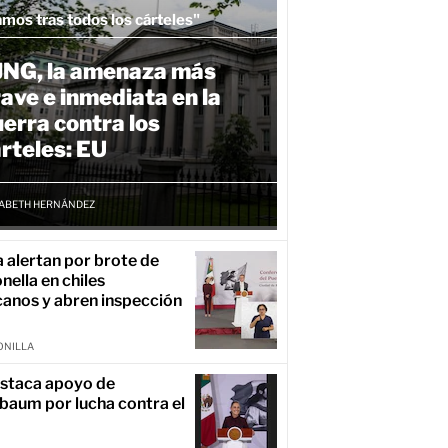
mos tras todos los cárteles"
JNG, la amenaza más
ave e inmediata en la
erra contra los
rteles: EU
ZABETH HERNÁNDEZ
 alertan por brote de
nella en chiles
anos y abren inspección
ONILLA
staca apoyo de
baum por lucha contra el
o