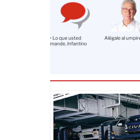
ibertad de expresión
• Lo que usted
Alégale al umpir
. derecho a la
mande, Infantino
nformación