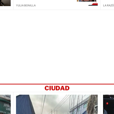
YULIA BONILLA
LA RAZÓ
CIUDAD