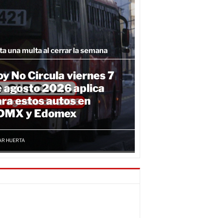
ta una multa al cerrar la semana
y No Circula viernes 7
 agosto 2026 aplica
ra estos autos en
DMX y Edomex
AR HUERTA