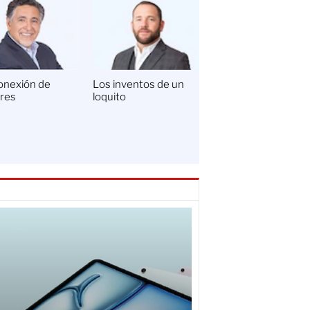
onexión de
Los inventos de un
Ángel Aguirre y el
ares
loquito
cisne negro de
Ayotzinapa