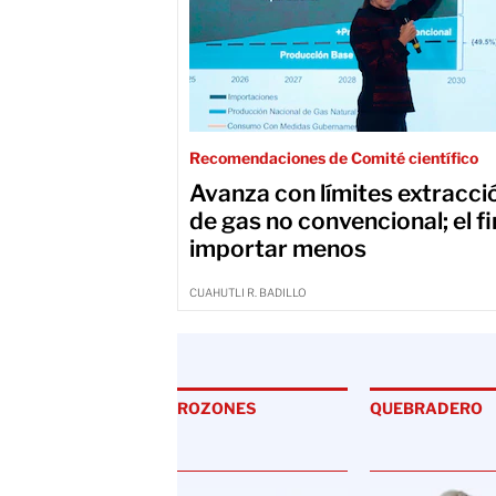
Recomendaciones de Comité científico
Avanza con límites extracci
de gas no convencional; el fi
importar menos
CUAHUTLI R. BADILLO
NTINOMIAS
ROZONES
QUEBRADERO