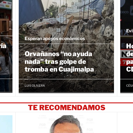
Evi
Esperan apoyos económicos
ía
Ho
Orvañanos “no ayuda
de
nada” tras golpe de
pa
tromba en Cuajimalpa
C
LUIS OLIVERA
CÉS
TE RECOMENDAMOS