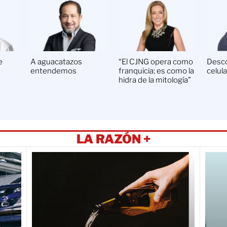
e
A aguacatazos
“El CJNG opera como
Desc
entendemos
franquicia; es como la
celul
hidra de la mitología”
LA RAZÓN +