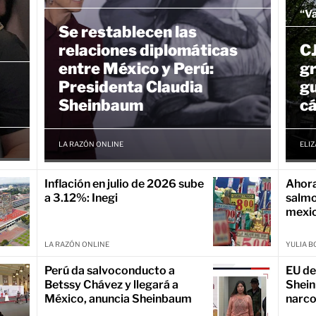
“Va
Se restablecen las
relaciones diplomáticas
C
entre México y Perú:
gr
Presidenta Claudia
gu
Sheinbaum
cá
LA RAZÓN ONLINE
ELI
Inflación en julio de 2026 sube
Ahora
a 3.12%: Inegi
salmo
mexic
LA RAZÓN ONLINE
YULIA B
Perú da salvoconducto a
EU de
Betssy Chávez y llegará a
Shein
México, anuncia Sheinbaum
narc