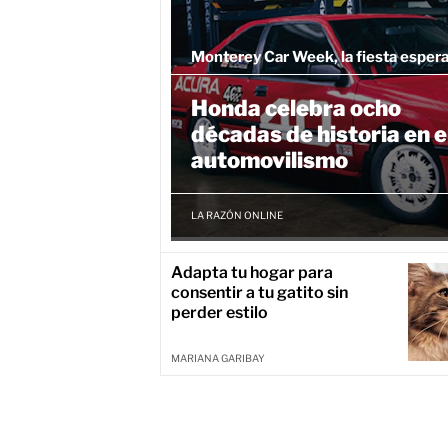
Monterey Car Week, la fiesta esper
Honda celebra ocho
décadas de historia en e
automovilismo
LA RAZÓN ONLINE
Adapta tu hogar para
consentir a tu gatito sin
perder estilo
MARIANA GARIBAY