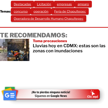
Destacadas
Licitación
empresas
amparo
Temas:
concurso
operación
Feria de Chapultepec
Operadora de Desarrollo Humano Chapultepec
TE RECOMENDAMOS:
Toma precauciones
Lluvias hoy en CDMX: estas son las
zonas con inundaciones