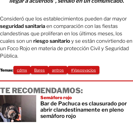
llegar a acuerdos", señaló en un comunicado.
Consideró que los establecimientos pueden dar mayor
seguridad sanitaria
en comparación con las fiestas
clandestinas que proliferan en los últimos meses, los
cuales son un
riesgo sanitario
y se están convirtiendo en
un Foco Rojo en materia de protección Civil y Seguridad
Pública.
Temas:
cdmx
Bares
antros
#Vasosvacíos
TE RECOMENDAMOS:
Semáforo rojo
Bar de Pachuca es clausurado por
abrir clandestinamente en pleno
semáforo rojo