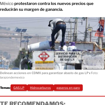
México
protestaron contra los nuevos precios que
reducirán su margen de ganancia.
Delinean acciones en CDMX para garantizar abasto de gas LP
ı
Foto:
larazondemexico
Temas:
GAS LP
Hidrocarburos
gaseros en paro
TE RECOMENDAMOS: