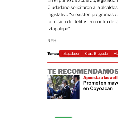
En el punto de acuerdo, legislado
Ciudadano solicitaron a la alcaldes
legislativo “si existen programas e
comisión de delitos en contra de 
Iztapalapa”.
RFH
Temas:
Iztapalapa
Clara Brugada
vi
TE RECOMENDAMOS
Apuesta a las acti
Prometen mayor
en Coyoacán