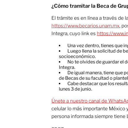
¿Cómo tramitar la Beca de Gru
El trámite es en línea a través de l
https://www.becarios.unam.mx
, p
Integra, cuyo link es
https://www.i
Una vez dentro, tienes que in
​Luego llena la solicitud de 
socioeconómico.
​No te olvides de guardar el
Integra.
​De igual manera, tiene que 
de Becas de su facultad o plant
Cabe destacar que los result
lunes 3 de junio.
Únete a nuestro canal de WhatsA
celular lo más importante México 
persona informada siempre tiene 