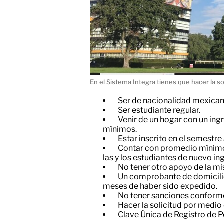
En el Sistema Integra tienes que hacer la s
Ser de nacionalidad mexica
Ser estudiante regular.
Venir de un hogar con un ingr
mínimos.
Estar inscrito en el semestre 
Contar con promedio mínimo
las y los estudiantes de nuevo in
No tener otro apoyo de la mi
Un comprobante de domicilio
meses de haber sido expedido.
No tener sanciones conforme a
Hacer la solicitud por medio 
Clave Única de Registro de 