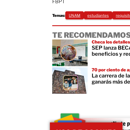
FBPT
Temas:
UNAM
estudiantes
requisi
TE RECOMENDAMOS
Checa los detalles
SEP lanza BECA
beneficios y re
70 por ciento de 
La carrera de 
ganarás más de