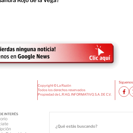
sandra Rojo de la Vega?
Siguenos
Copyright © La Razón
Todos los derechos reservados
Propiedad de L.R.H.G. INFORMATIVO, S.A. DE C.V.
DE INTERÉS
orio
iate
ipción