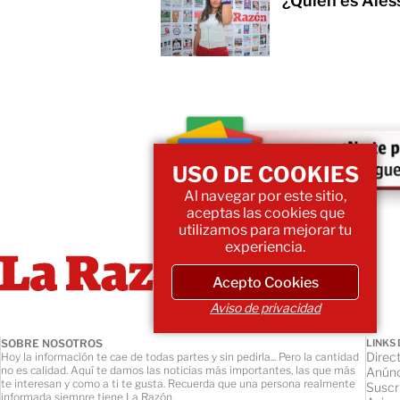
¿Quién es Ales
USO DE COOKIES
Al navegar por este sitio,
aceptas las cookies que
utilizamos para mejorar tu
experiencia.
Acepto Cookies
Aviso de privacidad
SOBRE NOSOTROS
LINKS 
Direct
Hoy la información te cae de todas partes y sin pedirla... Pero la cantidad
no es calidad. Aquí te damos las noticias más importantes, las que más
Anúnc
te interesan y como a ti te gusta. Recuerda que una persona realmente
Suscr
informada siempre tiene La Razón.