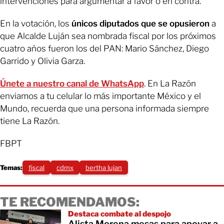
intervenciones para argumentar a favor o en contra.
En la votación, los
únicos diputados que se opusieron
a
que Alcalde Luján sea nombrada fiscal por los próximos
cuatro años fueron los del PAN: Mario Sánchez, Diego
Garrido y Olivia Garza.
Únete a nuestro canal de WhatsApp
. En La Razón
enviamos a tu celular lo más importante México y el
Mundo, recuerda que una persona informada siempre
tiene La Razón.
FBPT
Temas:
fiscal
cdmx
bertha lujan
TE RECOMENDAMOS:
Destaca combate al despojo
Alista Morena mesas para apoyar a