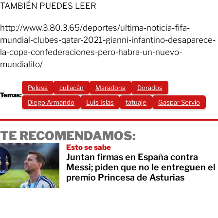
TAMBIÉN PUEDES LEER
http://www.3.80.3.65/deportes/ultima-noticia-fifa-
mundial-clubes-qatar-2021-gianni-infantino-desaparece-
la-copa-confederaciones-pero-habra-un-nuevo-
mundialito/
Pelusa
culiacán
Maradona
Dorados
Temas:
Diego Armando
Luis Islas
tatuaje
Gaspar Servio
TE RECOMENDAMOS:
Esto se sabe
Juntan firmas en España contra
Messi; piden que no le entreguen el
premio Princesa de Asturias