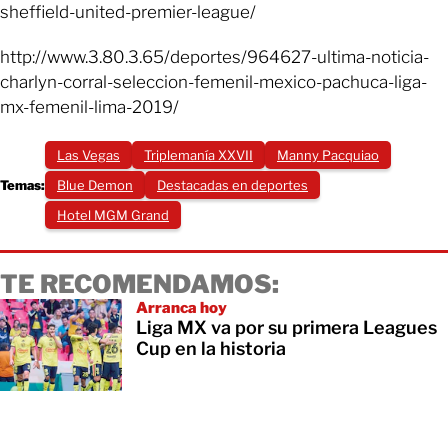
sheffield-united-premier-league/
http://www.3.80.3.65/deportes/964627-ultima-noticia-
charlyn-corral-seleccion-femenil-mexico-pachuca-liga-
mx-femenil-lima-2019/
Las Vegas
Triplemanía XXVII
Manny Pacquiao
Temas:
Blue Demon
Destacadas en deportes
Hotel MGM Grand
TE RECOMENDAMOS:
Arranca hoy
Liga MX va por su primera Leagues
Cup en la historia