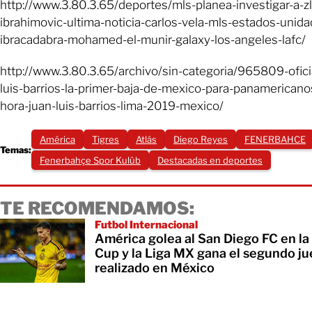
http://www.3.80.3.65/deportes/mls-planea-investigar-a-zl
ibrahimovic-ultima-noticia-carlos-vela-mls-estados-unida
ibracadabra-mohamed-el-munir-galaxy-los-angeles-lafc/
http://www.3.80.3.65/archivo/sin-categoria/965809-ofici
luis-barrios-la-primer-baja-de-mexico-para-panamericano
hora-juan-luis-barrios-lima-2019-mexico/
América
Tigres
Atlás
Diego Reyes
FENERBAHCE
Temas:
Fenerbahçe Spor Kulüb
Destacadas en deportes
TE RECOMENDAMOS:
Futbol Internacional
América golea al San Diego FC en l
Cup y la Liga MX gana el segundo j
realizado en México