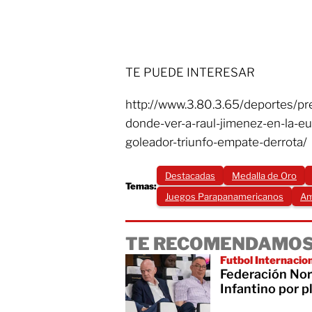
TE PUEDE INTERESAR
http://www.3.80.3.65/deportes/pr
donde-ver-a-raul-jimenez-en-la-eu
goleador-triunfo-empate-derrota/
Destacadas
Medalla de Oro
Temas:
Juegos Parapanamericanos
Am
TE RECOMENDAMOS
Futbol Internacio
Federación Nor
Infantino por p