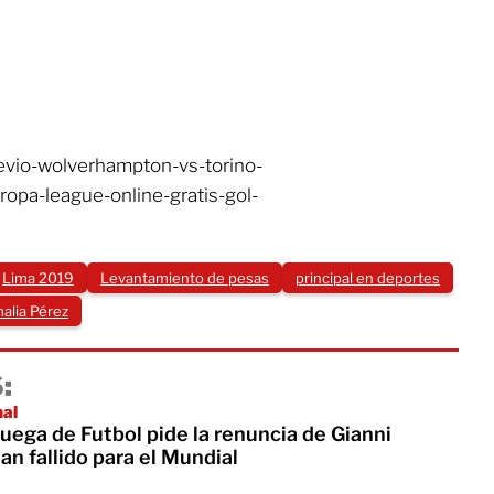
evio-wolverhampton-vs-torino-
ropa-league-online-gratis-gol-
Lima 2019
Levantamiento de pesas
principal en deportes
alia Pérez
:
nal
uega de Futbol pide la renuncia de Gianni
lan fallido para el Mundial