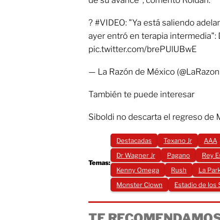
de su avance”, comentó Roldán.
? #VIDEO: "Ya está saliendo adelant
ayer entró en terapia intermedia":
pic.twitter.com/brePUlUBwE
— La Razón de México (@LaRazon
También te puede interesar
Siboldi no descarta el regreso de 
Destacadas
Texano Jr
AAA
Dr Wagner Jr
Pagano
Rey E
Temas:
Kenny Omega
Rush
La Par
Monster Clown
Estadio de los
TE RECOMENDAMOS