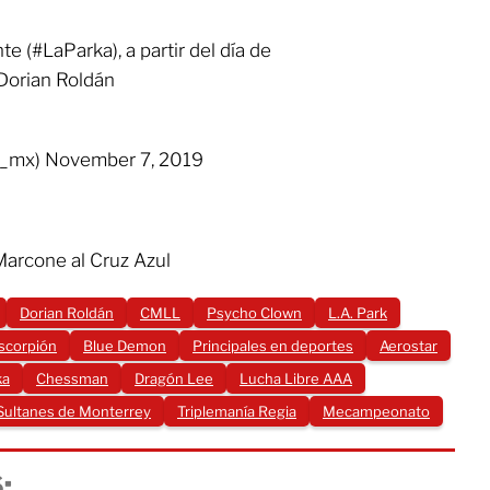
e (#LaParka), a partir del día de
 Dorian Roldán
_mx) November 7, 2019
Marcone al Cruz Azul
Dorian Roldán
CMLL
Psycho Clown
L.A. Park
scorpión
Blue Demon
Principales en deportes
Aerostar
ka
Chessman
Dragón Lee
Lucha Libre AAA
 Sultanes de Monterrey
Triplemanía Regia
Mecampeonato
: