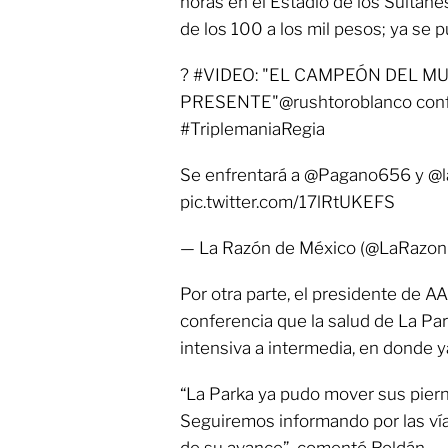
horas en el Estadio de los Sultane
de los 100 a los mil pesos; ya se p
? #VIDEO: "EL CAMPEÓN DEL M
PRESENTE"@rushtoroblanco confir
#TriplemaniaRegia
Se enfrentará a @Pagano656 y @l
pic.twitter.com/17lRtUKEFS
— La Razón de México (@LaRazon
Por otra parte, el presidente de A
conferencia que la salud de La Pa
intensiva a intermedia, en donde
“La Parka ya pudo mover sus pier
Seguiremos informando por las vía