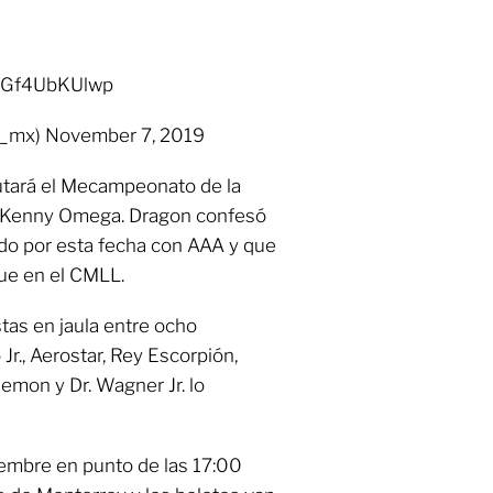
om/Gf4UbKUlwp
_mx) November 7, 2019
utará el Mecampeonato de la
o, Kenny Omega. Dragon confesó
do por esta fecha con AAA y que
ue en el CMLL.
tas en jaula entre ocho
r., Aerostar, Rey Escorpión,
mon y Dr. Wagner Jr. lo
iembre en punto de las 17:00