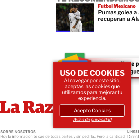
Futbol Mexicano
Pumas golea a 
recuperan a Al
USO DE COOKIES
Al navegar por este sitio,
aceptas las cookies que
utilizamos para mejorar tu
experiencia.
Acepto Cookies
Aviso de privacidad
SOBRE NOSOTROS
LINKS 
Direct
Hoy la información te cae de todas partes y sin pedirla... Pero la cantidad