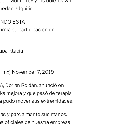
s de Monterrey y los boletos van
ueden adquirir.
UNDO ESTÁ
ma su participación en
aparktapia
_mx) November 7, 2019
AA, Dorian Roldán, anunció en
rka mejora y que pasó de terapia
 ya pudo mover sus extremidades.
nas y parcialmente sus manos.
s oficiales de nuestra empresa