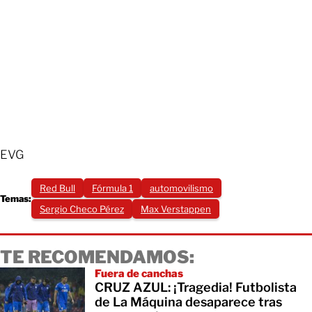
EVG
Red Bull
Fórmula 1
automovilismo
Temas:
Sergio Checo Pérez
Max Verstappen
TE RECOMENDAMOS:
Fuera de canchas
CRUZ AZUL: ¡Tragedia! Futbolista
de La Máquina desaparece tras