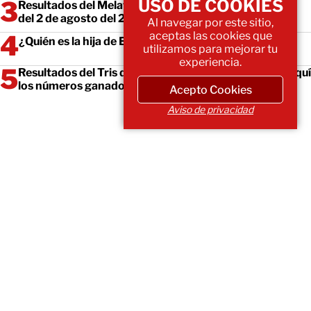
USO DE COOKIES
Resultados del Melate, Revancha y Revanchita 4247
del 2 de agosto del 2026
Al navegar por este sitio,
aceptas las cookies que
¿Quién es la hija de Elize Matsunaga en la vida real?
utilizamos para mejorar tu
experiencia.
Resultados del Tris de hoy 2 de agosto del 2026. Ve aquí
los números ganadores
Acepto Cookies
Aviso de privacidad