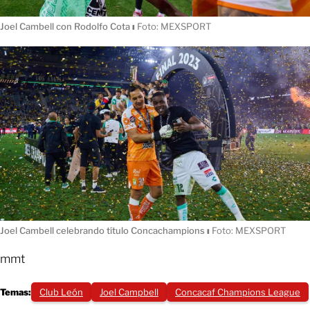
Joel Cambell con Rodolfo Cota
ı
Foto: MEXSPORT
Joel Cambell celebrando título Concachampions
ı
Foto: MEXSPORT
mmt
Temas:
Club León
Joel Campbell
Concacaf Champions League