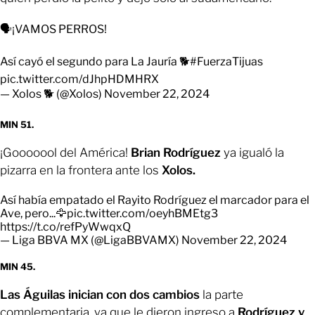
🗣️¡VAMOS PERROS!
Así cayó el segundo para La Jauría 🐕
#FuerzaTijuas
pic.twitter.com/dJhpHDMHRX
— Xolos 🐕 (@Xolos)
November 22, 2024
MIN 51.
¡Gooooool del América!
Brian Rodríguez
ya igualó la
pizarra en la frontera ante los
Xolos.
Así había empatado el Rayito Rodríguez el marcador para el
Ave, pero...🦅
pic.twitter.com/oeyhBMEtg3
https://t.co/refPyWwqxQ
— Liga BBVA MX (@LigaBBVAMX)
November 22, 2024
MIN 45.
Las Águilas inician con dos cambios
la parte
complementaria, ya que le dieron ingreso a
Rodríguez y