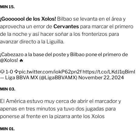
MIN 15.
¡Gooooool de los Xolos!
Bilbao se levanta en el área y
aprovecha un error de
Cervantes
para marcar el primero
de la noche y así hacer soñar a los fronterizos para
avanzar directo a la Liguilla.
¡Cabezazo a la base del poste y Bilbao pone el primero de
@Xolos
! 🔥
🐶 1-0 🦅
pic.twitter.com/iokP62pn2f
https://t.co/LKdJ1qBimI
— Liga BBVA MX (@LigaBBVAMX)
November 22, 2024
MIN 03.
El América estuvo muy cerca de abrir el marcador y
apenas en tres minutos ya tuvo dos jugadas para
ponerse al frente en la pizarra ante los Xolos
MIN 01.