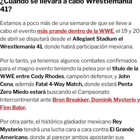
¿Cuándo se llevará a cabo Wrestlemania
41?
Estamos a poco más de una semana de que se lleve a
cabo el evento
más grande dentro de la WWE
, el 19 y 20
de abril se disputará desde el
Allegiant Stadium el
Wrestlemania 41
, donde habrá participación mexicana.
Por lo tanto, ya tenemos algunos combates confirmados
para el magno evento teniendo la pelea por el
título de la
WWE entre Cody Rhodes
, campeón defensor, y
John
Cena
, además
Fatal 4-Way Match,
donde estará
Penta
Zero Miedo estará
buscando el Campeonato
Intercontinental ante
Bron Breakker, Dominik Mysterio y
Finn Balor
.
Por otra parte, el histórico gladiador mexicano
Rey
Mysterio
tendrá una lucha cara a cara contra
El Grande
Americano
, donde al parecer ambos apostarán sus