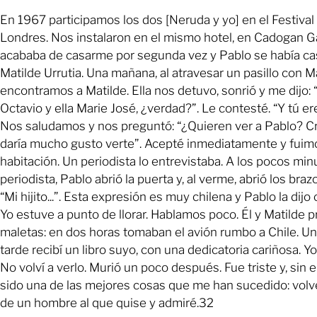
En 1967 participamos los dos [Neruda y yo] en el Festival
Londres. Nos instalaron en el mismo hotel, en Cadogan G
acababa de casarme por segunda vez y Pablo se había c
Matilde Urrutia. Una mañana, al atravesar un pasillo con M
encontramos a Matilde. Ella nos detuvo, sonrió y me dijo: 
Octavio y ella Marie José, ¿verdad?”. Le contesté. “Y tú er
Nos saludamos y nos preguntó: “¿Quieren ver a Pablo? Cr
daría mucho gusto verte”. Acepté inmediatamente y fuim
habitación. Un periodista lo entrevistaba. A los pocos minu
periodista, Pablo abrió la puerta y, al verme, abrió los braz
“Mi hijito...”. Esta expresión es muy chilena y Pablo la dij
Yo estuve a punto de llorar. Hablamos poco. Él y Matilde 
maletas: en dos horas tomaban el avión rumbo a Chile. U
tarde recibí un libro suyo, con una dedicatoria cariñosa. Yo
No volví a verlo. Murió un poco después. Fue triste y, sin
sido una de las mejores cosas que me han sucedido: volv
de un hombre al que quise y admiré.32