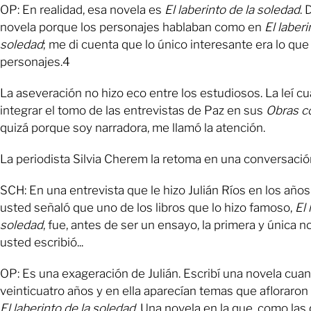
OP: En realidad, esa novela es
El laberinto de la soledad
. 
novela porque los personajes hablaban como en
El laberi
soledad
; me di cuenta que lo único interesante era lo que
personajes.4
La aseveración no hizo eco entre los estudiosos. La leí c
integrar el tomo de las entrevistas de Paz en sus
Obras c
quizá porque soy narradora, me llamó la atención.
La periodista Silvia Cherem la retoma en una conversació
SCH: En una entrevista que le hizo Julián Ríos en los años
usted señaló que uno de los libros que lo hizo famoso,
El 
soledad
, fue, antes de ser un ensayo, la primera y única 
usted escribió...
OP: Es una exageración de Julián. Escribí una novela cua
veinticuatro años y en ella aparecían temas que afloraro
El laberinto de la soledad
. Una novela en la que, como las