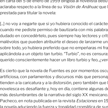
en carta del 5 de enero de 1959 dirigida al novelista debut
aclaraba respecto a la línea de su
Visión de Anáhuac
que 
prestada para titular la novela:
[...] no voy a negarte que si yo hubiera conocido el carácte
cuando me pediste permiso de bautizarla con mis palabra
dudado en concedértelo, pues siempre hay lectores y crít
malévolos que pueden atribuirte el deseo de lanzarme un
sobre todo, yo hubiera preferido que no empeñaras mi fra
aplicándola a un objeto tan turbio. “Turbio”, no es censura:
querido conscientemente hacer un libro turbio y feo, ¿ve
Es cierto que la novela de Fuentes es por momentos oscura
artificiosa, con parlamentos y discursos más que persona
tienden a la caricatura y a la distorsión, pero también que 
novelesca es desafiante y, hoy en día, contiene algunas d
más deslumbrantes de la narrativa del siglo XX mexicano.
Pacheco, en nota publicada en la revista
Estaciones
en 19
la novela aduciendo la fuerza y tonalidad cromática de su