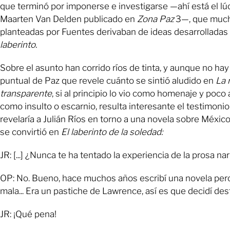
que terminó por imponerse e investigarse —ahí está el lú
Maarten Van Delden publicado en
Zona Paz
3—, que much
planteadas por Fuentes derivaban de ideas desarrolladas
laberinto.
Sobre el asunto han corrido ríos de tinta, y aunque no hay
puntual de Paz que revele cuánto se sintió aludido en
La 
transparente
, si al principio lo vio como homenaje y poco 
como insulto o escarnio, resulta interesante el testimoni
revelaría a Julián Ríos en torno a una novela sobre México 
se convirtió en
El laberinto de la soledad:
JR: [...] ¿Nunca te ha tentado la experiencia de la prosa nar
OP: No. Bueno, hace muchos años escribí una novela pero
mala... Era un pastiche de Lawrence, así es que decidí dest
JR: ¡Qué pena!