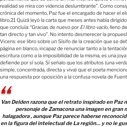
realidad se mira con videncia deslumbrante”. Como cons
crónica del momento, Paz fue el encargado de hacer el el
libro.21 Quizá leyó la carta que meses antes había dirigido 
que concluía: “Gracias de nuevo por
El libro vací
o, lleno d
tan directo y tan vivo”. No intento desmerecer la propuesta
Vicens: ese libro sobre un Sísifo de la creación que se de
página en blanco, incapaz de renunciar tanto a la tentació
escritura como a la imposibilidad de la misma, es una joy
defiende por sí sola. Sí señalo que los atributos (una verd
simple, concentrada, directa y viva) que el poeta mencion
una respuesta por oposición a la confusa novela de Fuen
Van Delden razona que el retrato inspirado en Paz 
personaje de Zamacona una imagen en gran 
halagadora , aunque Paz parece haberse reconocid
en la figura del intelectual de La región… y no le gus