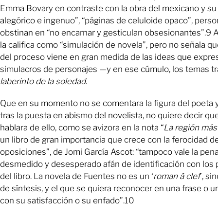
Emma Bovary en contraste con la obra del mexicano y s
alegórico e ingenuo”, “páginas de celuloide opaco”, pers
obstinan en “no encarnar y gesticulan obsesionantes”.9 Al
la califica como “simulación de novela”, pero no señala que 
del proceso viene en gran medida de las ideas que expre
simulacros de personajes —y en ese cúmulo, los temas t
laberinto de la soledad.
Que en su momento no se comentara la figura del poeta y
tras la puesta en abismo del novelista, no quiere decir qu
hablara de ello, como se avizora en la nota “
La región más
un libro de gran importancia que crece con la ferocidad de
oposiciones”, de Jomi García Ascot: “tampoco vale la pen
desmedido y desesperado afán de identificación con los
del libro. La novela de Fuentes no es un ‘
roman à clef
’, si
de síntesis, y el que se quiera reconocer en una frase o un 
con su satisfacción o su enfado”.10