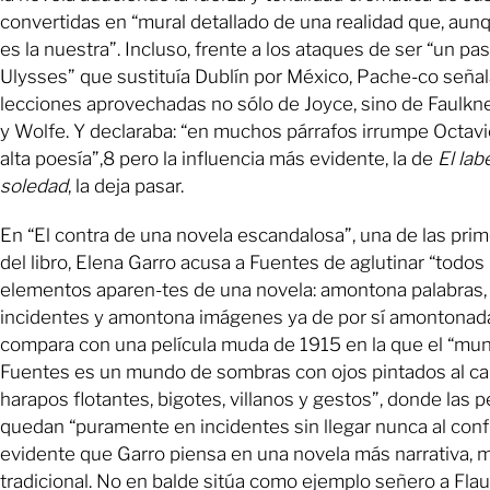
convertidas en “mural detallado de una realidad que, aun
es la nuestra”. Incluso, frente a los ataques de ser “un pas
Ulysses” que sustituía Dublín por México, Pache-co señal
lecciones aprovechadas no sólo de Joyce, sino de Faulkn
y Wolfe. Y declaraba: “en muchos párrafos irrumpe Octav
alta poesía”,8 pero la influencia más evidente, la de
El lab
soledad
, la deja pasar.
En “El contra de una novela escandalosa”, una de las pri
del libro, Elena Garro acusa a Fuentes de aglutinar “todos 
elementos aparen-tes de una novela: amontona palabras,
incidentes y amontona imágenes ya de por sí amontonada
compara con una película muda de 1915 en la que el “mu
Fuentes es un mundo de sombras con ojos pintados al ca
harapos flotantes, bigotes, villanos y gestos”, donde las p
quedan “puramente en incidentes sin llegar nunca al confl
evidente que Garro piensa en una novela más narrativa, 
tradicional. No en balde sitúa como ejemplo señero a Flau