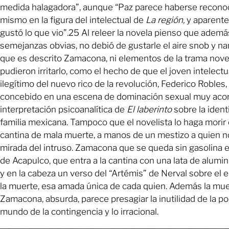
medida halagadora”, aunque “Paz parece haberse reconoc
mismo en la figura del intelectual de
La región,
y aparent
gustó lo que vio”.25 Al releer la novela pienso que ademá
semejanzas obvias, no debió de gustarle el aire snob y na
que es descrito Zamacona, ni elementos de la trama nov
pudieron irritarlo, como el hecho de que el joven intelectu
ilegítimo del nuevo rico de la revolución, Federico Robles
concebido en una escena de dominación sexual muy acor
interpretación psicoanalítica de
El laberinto
sobre la ident
familia mexicana. Tampoco que el novelista lo haga morir
cantina de mala muerte, a manos de un mestizo a quien no
mirada del intruso. Zamacona que se queda sin gasolina e
de Acapulco, que entra a la cantina con una lata de alumi
y en la cabeza un verso del “Artémis” de Nerval sobre el
la muerte, esa amada única de cada quien. Además la mu
Zamacona, absurda, parece presagiar la inutilidad de la po
mundo de la contingencia y lo irracional.