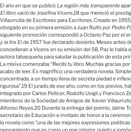
El año en que se publicó
La región más transparente
apar
El libro vacío
de Josefina Vicens,18 que mereció el presti
Villaurrutia de Escritores para Escritores. Creado en 1955,
otorgado en su primera emisión a Juan Rulfo por
Pedro P
siguiente promoción correspondió a Octavio Paz por el 
y la lira
. El de 1957 fue declarado desierto. Meses antes d
concedieran a Vicens en su emisión del 58, Paz le había es
autora tabasqueña para saludar la publicación de esta pri
La misiva comenzaba: “Recibí tu libro. Muchas gracias por 
acabo de leer. Es magnífico: una verdadera novela. Simple
concentrada, a un tiempo llena de secreta piedad e inflexi
rigurosa”.19 El jurado de ese año, como en los previos, ha
integrado por Carlos Pellicer, Rodolfo Usigli y Francisco 
miembros de la Sociedad de Amigos de Xavier Villaurrutia
Alfonso Reyes.20 Durante la entrega del premio, Jaime To
secretario de Educación e invitado de honor a la ceremonia
la novela como “una de las mejores expresiones poéticas
pensamiento que es como un mar interior, quieto e inmóvil