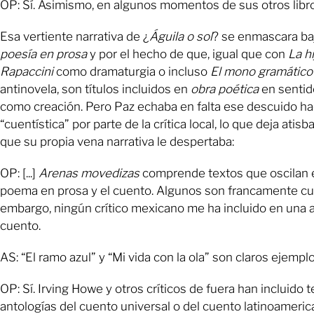
OP: Sí. Asimismo, en algunos momentos de sus otros libr
Esa vertiente narrativa de ¿
Águila o sol
? se enmascara baj
poesía en prosa
y por el hecho de que, igual que con
La hi
Rapaccini
como dramaturgia o incluso
El mono gramático
antinovela, son títulos incluidos en
obra poética
en sentid
como creación. Pero Paz echaba en falta ese descuido ha
“cuentística” por parte de la crítica local, lo que deja atisba
que su propia vena narrativa le despertaba:
OP: [...]
Arenas movedizas
comprende textos que oscilan e
poema en prosa y el cuento. Algunos son francamente cu
embargo, ningún crítico mexicano me ha incluido en una 
cuento.
AS: “El ramo azul” y “Mi vida con la ola” son claros ejemplo
OP: Sí. Irving Howe y otros críticos de fuera han incluido 
antologías del cuento universal o del cuento latinoameri