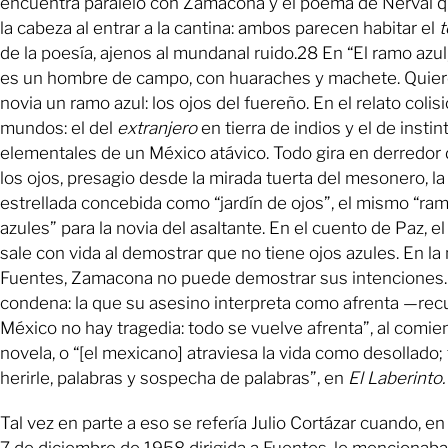
encuentra paralelo con Zamacona y el poema de Nerval q
la cabeza al entrar a la cantina: ambos parecen habitar el
t
de la poesía, ajenos al mundanal ruido.28 En “El ramo azul
es un hombre de campo, con huaraches y machete. Quiere
novia un ramo azul: los ojos del fuereño. En el relato coli
mundos: el del
extranjero
en tierra de indios y el de instin
elementales de un México atávico. Todo gira en derredor 
los ojos, presagio desde la mirada tuerta del mesonero, l
estrellada concebida como “jardín de ojos”, el mismo “ram
azules” para la novia del asaltante. En el cuento de Paz, e
sale con vida al demostrar que no tiene ojos azules. En la
Fuentes, Zamacona no puede demostrar sus intenciones.
condena: la que su asesino interpreta como afrenta —re
México no hay tragedia: todo se vuelve afrenta”, al comie
novela, o “[el mexicano] atraviesa la vida como desollado
herirle, palabras y sospecha de palabras”, en
El Laberinto.
Tal vez en parte a eso se refería Julio Cortázar cuando, en
7 de diciembre de 1958 dirigida a Fuentes, le menciona