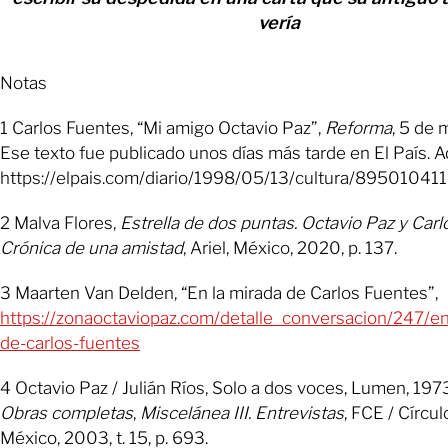
vería
Notas
1 Carlos Fuentes, “Mi amigo Octavio Paz”,
Reforma
, 5 de 
Ese texto fue publicado unos días más tarde en El País. Aq
https://elpais.com/diario/1998/05/13/cultura/89501041
2 Malva Flores,
Estrella de dos puntas. Octavio Paz y Carl
Crónica de una amistad
, Ariel, México, 2020, p. 137.
3 Maarten Van Delden, “En la mirada de Carlos Fuentes”,
https://zonaoctaviopaz.com/detalle_conversacion/247/en
de-carlos-fuentes
4 Octavio Paz / Julián Ríos, Solo a dos voces, Lumen, 1973
Obras completas
,
Miscelánea III. Entrevistas
, FCE / Círcu
México, 2003, t. 15, p. 693.