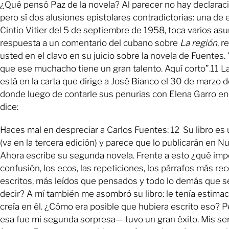
¿Qué pensó Paz de la novela? Al parecer no hay declaraci
pero sí dos alusiones epistolares contradictorias: una de el
Cintio Vitier del 5 de septiembre de 1958, toca varios asu
respuesta a un comentario del cubano sobre
La región
, r
usted en el clavo en su juicio sobre la novela de Fuentes.
que ese muchacho tiene un gran talento. Aquí corto”.11 La
está en la carta que dirige a José Bianco el 30 de marzo 
donde luego de contarle sus penurias con Elena Garro en
dice:
Haces mal en despreciar a Carlos Fuentes: 12 Su libro es
(va en la tercera edición) y parece que lo publicarán en N
Ahora escribe su segunda novela. Frente a esto ¿qué impo
confusión, los ecos, las repeticiones, los párrafos más r
escritos, más leídos que pensados y todo lo demás que s
decir? A mí también me asombró su libro: le tenía estimaci
creía en él. ¿Cómo era posible que hubiera escrito eso? 
esa fue mi segunda sorpresa— tuvo un gran éxito. Mis se