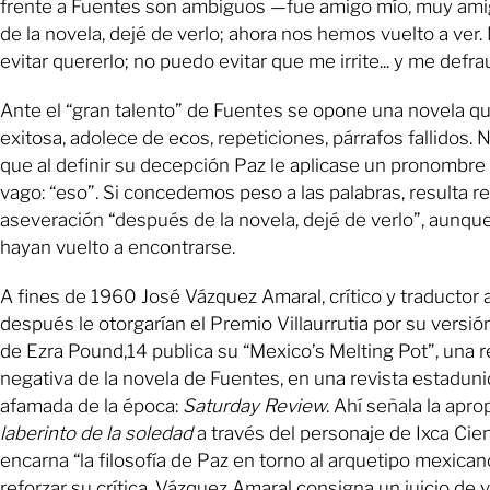
frente a Fuentes son ambiguos —fue amigo mío, muy am
de la novela, dejé de verlo; ahora nos hemos vuelto a ver
evitar quererlo; no puedo evitar que me irrite... y me defr
Ante el “gran talento” de Fuentes se opone una novela que
exitosa, adolece de ecos, repeticiones, párrafos fallidos. 
que al definir su decepción Paz le aplicase un pronombr
vago: “eso”. Si concedemos peso a las palabras, resulta re
aseveración “después de la novela, dejé de verlo”, aunq
hayan vuelto a encontrarse.
A fines de 1960 José Vázquez Amaral, crítico y traductor 
después le otorgarían el Premio Villaurrutia por su versi
de Ezra Pound,14 publica su “Mexico’s Melting Pot”, una 
negativa de la novela de Fuentes, en una revista estadun
afamada de la época:
Saturday Review
. Ahí señala la apr
laberinto de la soledad
a través del personaje de Ixca Cie
encarna “la filosofía de Paz en torno al arquetipo mexican
reforzar su crítica, Vázquez Amaral consigna un juicio de v