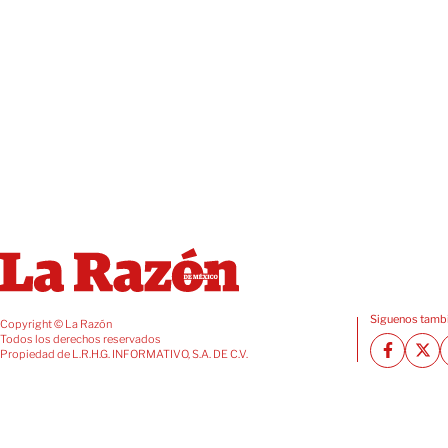
Siguenos tambi
Copyright © La Razón
Todos los derechos reservados
Propiedad de L.R.H.G. INFORMATIVO, S.A. DE C.V.