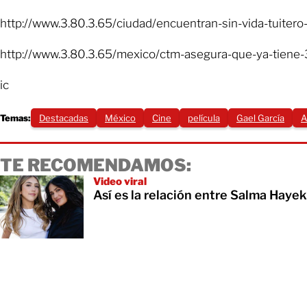
http://www.3.80.3.65/ciudad/encuentran-sin-vida-tuiter
http://www.3.80.3.65/mexico/ctm-asegura-que-ya-tiene-3
ic
Temas:
Destacadas
México
Cine
película
Gael García
A
TE RECOMENDAMOS:
Video viral
Así es la relación entre Salma Haye