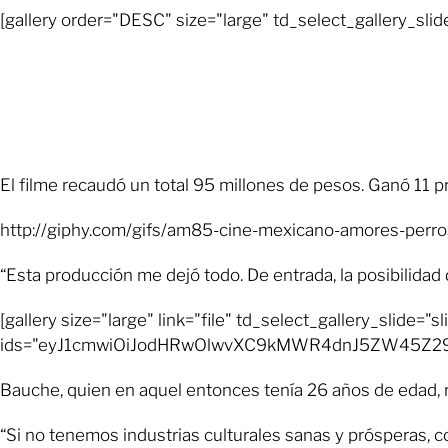
[gallery order="DESC" size="large" td_select_
El filme recaudó un total 95 millones de pesos. Ganó 11 p
http://giphy.com/gifs/am85-cine-mexicano-amores-per
“Esta producción me dejó todo. De entrada, la posibilida
[gallery size="large" link="file" td_select_gallery_slide="
ids="eyJ1cmwiOiJodHRwOlwvXC9kMWR4dnJ5ZW45Z29
Bauche, quien en aquel entonces tenía 26 años de edad, re
“Si no tenemos industrias culturales sanas y prósperas, c