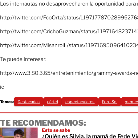
Los internautas no desaprovecharon la oportunidad para r
http://twitter.com/FcoOrtz/status/119717787028995276
http://twitter.com/CrichoGuzman/status/119716482371
http://twitter.com/MisanrolL/status/119716950964102
Te puede interesar:
http://www.3.80.3.65/entretenimiento/grammy-awards-nomi
ic
Temas:
Destacadas
cártel
espectaculares
Foro Sol
meme
TE RECOMENDAMOS:
Esto se sabe
¿Quién es Silvia, la mamá de Fede V