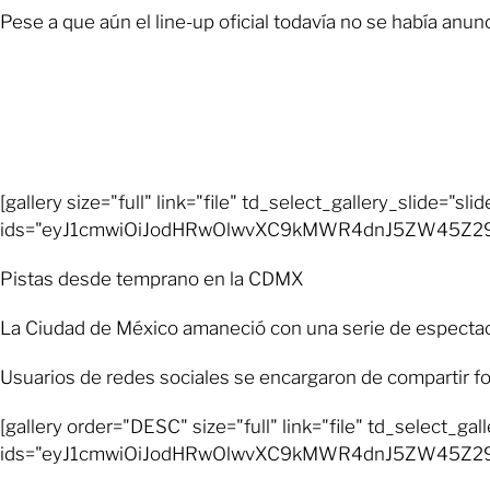
Pese a que aún el line-up oficial todavía no se había anun
[gallery size="full" link="file" td_select_gallery_slide="slid
ids="eyJ1cmwiOiJodHRwOlwvXC9kMWR4dnJ5ZW45Z2
Pistas desde temprano en la CDMX
La Ciudad de México amaneció con una serie de espectacul
Usuarios de redes sociales se encargaron de compartir fot
[gallery order="DESC" size="full" link="file" td_select_gal
ids="eyJ1cmwiOiJodHRwOlwvXC9kMWR4dnJ5ZW45Z29p