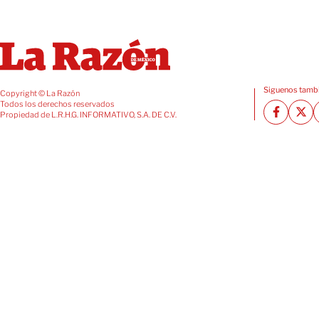
Siguenos tambi
Copyright © La Razón
Todos los derechos reservados
Propiedad de L.R.H.G. INFORMATIVO, S.A. DE C.V.