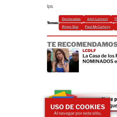
lps
Destacadas
John Lennon
T
Temas:
Ringo Star
Paul McCarteny
TE RECOMENDAMOS
LCDLF
La Casa de los
NOMINADOS es
USO DE COOKIES
Al navegar por este sitio,