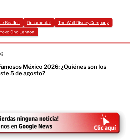
he Beatles
Documental
The Walt Disney Company
Yoko Ono Lennon
:
 Famosos México 2026: ¿Quiénes son los
te 5 de agosto?