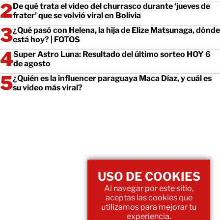
De qué trata el video del churrasco durante ‘jueves de
frater’ que se volvió viral en Bolivia
¿Qué pasó con Helena, la hija de Elize Matsunaga, dónde
está hoy? | FOTOS
Super Astro Luna: Resultado del último sorteo HOY 6
de agosto
¿Quién es la influencer paraguaya Maca Díaz, y cuál es
su video más viral?
USO DE COOKIES
Al navegar por este sitio,
aceptas las cookies que
utilizamos para mejorar tu
experiencia.