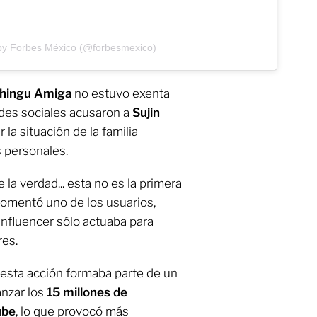
by Forbes México (@forbesmexico)
hingu Amiga
no estuvo exenta
edes sociales acusaron a
Sujin
 la situación de la familia
 personales.
la verdad... esta no es la primera
 comentó uno de los usuarios,
influencer sólo actuaba para
res.
esta acción formaba parte de un
anzar los
15 millones de
ube
, lo que provocó más