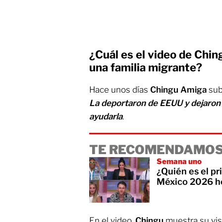
¿Cuál es el video de Chin
una familia migrante?
Hace unos días
Chingu Amiga
sub
La deportaron de EEUU y dejaron 
ayudarla
.
TE RECOMENDAMOS
Semana uno
¿Quién es el p
México 2026 h
En el video,
Chingu
muestra su vis