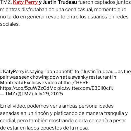
TMZ,
Katy Perry
y Justin Trudeau
fueron captados juntos
mientras disfrutaban de una cena casual, momento que
no tardó en generar revuelto entre los usuarios en redes
sociales.
#KatyPerry
is saying "bon appétit" to
#JustinTrudeau
... as the
pair was seen chowing down at a swanky restaurant in
Montreal.
#Exclusive
video at the 🔗HERE:
https://t.co/5zuWZzOdMc
pic.twitter.com/E30ll0cflJ
— TMZ (@TMZ)
July 29, 2025
En el video, podemos ver a ambas personalidades
senadas en un rincón y platicando de manera tranquila y
cordial, pero también mostrando cierta cercanía a pesar
de estar en lados opuestos de la mesa.