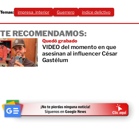
Temas:
impresa_interior
Guerrero
indice delictivo
TE RECOMENDAMOS:
Quedó grabado
VIDEO del momento en que
asesinan al influencer César
Gastélum