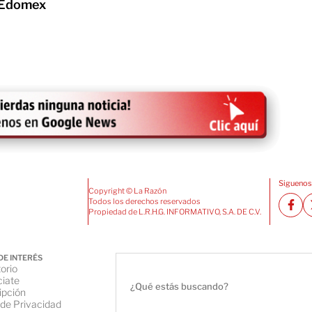
 Edomex
Siguenos
Copyright © La Razón
Todos los derechos reservados
Propiedad de L.R.H.G. INFORMATIVO, S.A. DE C.V.
DE INTERÉS
orio
iate
ipción
 de Privacidad