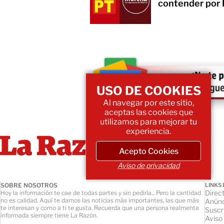
contender por
USO DE COOKIES
Al navegar por este sitio,
aceptas las cookies que
utilizamos para mejorar tu
experiencia.
Acepto Cookies
Aviso de privacidad
SOBRE NOSOTROS
LINKS 
Direct
Hoy la información te cae de todas partes y sin pedirla... Pero la cantidad
no es calidad. Aquí te damos las noticias más importantes, las que más
Anúnc
te interesan y como a ti te gusta. Recuerda que una persona realmente
Suscr
informada siempre tiene La Razón.
Aviso