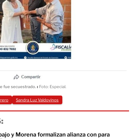
que fue secuestrado.
ı
Foto: Especial.
rrero
Sandra Luz Valdovinos
:
bajo y Morena formalizan alianza con para