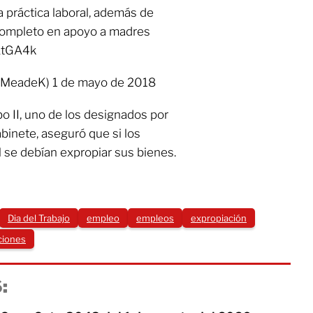
 práctica laboral, además de
completo en apoyo a madres
kLtGA4k
MeadeK) 1 de mayo de 2018
o II, uno de los designados por
binete, aseguró que si los
 se debían expropiar sus bienes.
Dia del Trabajo
empleo
empleos
expropiación
ciones
: