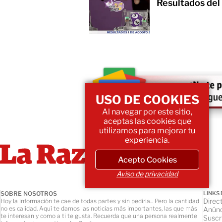
Resultados del
USO DE COOKIES
Al navegar por este sitio,
aceptas las cookies que
utilizamos para mejorar tu
experiencia.
Acepto Cookies
Aviso de privacidad
SOBRE NOSOTROS
LINKS 
Direct
Hoy la información te cae de todas partes y sin pedirla... Pero la cantidad
no es calidad. Aquí te damos las noticias más importantes, las que más
Anúnc
te interesan y como a ti te gusta. Recuerda que una persona realmente
Suscr