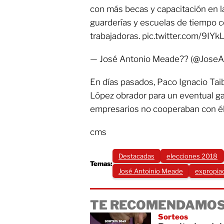
con más becas y capacitación en la
guarderías y escuelas de tiempo 
trabajadoras. pic.twitter.com/9IY
— José Antonio Meade?? (@JoseA
En días pasados, Paco Ignacio Taib
López obrador para un eventual ga
empresarios no cooperaban con él
cms
Destacadas
elecciones 2018
Temas:
José Antoinio Meade
expropia
TE RECOMENDAMOS
Sorteos