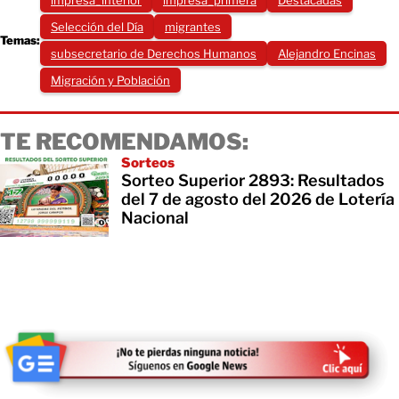
impresa_interior
impresa_primera
Destacadas
Selección del Día
migrantes
Temas:
subsecretario de Derechos Humanos
Alejandro Encinas
Migración y Población
TE RECOMENDAMOS:
Sorteos
Sorteo Superior 2893: Resultados
del 7 de agosto del 2026 de Lotería
Nacional