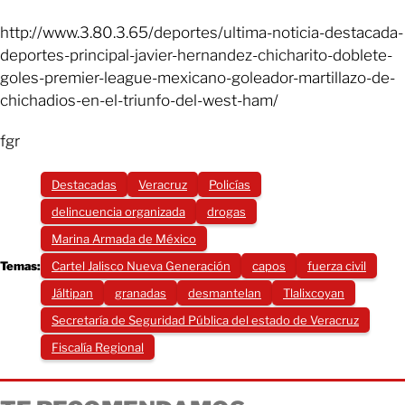
http://www.3.80.3.65/deportes/ultima-noticia-destacada-
deportes-principal-javier-hernandez-chicharito-doblete-
goles-premier-league-mexicano-goleador-martillazo-de-
chichadios-en-el-triunfo-del-west-ham/
fgr
Destacadas
Veracruz
Policías
delincuencia organizada
drogas
Marina Armada de México
Temas:
Cartel Jalisco Nueva Generación
capos
fuerza civil
Jáltipan
granadas
desmantelan
Tlalixcoyan
Secretaría de Seguridad Pública del estado de Veracruz
Fiscalía Regional