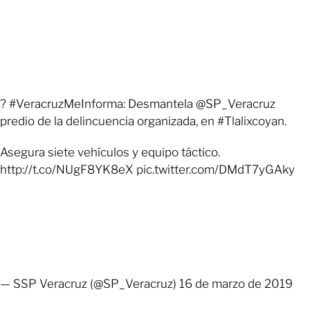
? #VeracruzMeInforma: Desmantela @SP_Veracruz
predio de la delincuencia organizada, en #Tlalixcoyan.
Asegura siete vehículos y equipo táctico.
http://t.co/NUgF8YK8eX pic.twitter.com/DMdT7yGAky
— SSP Veracruz (@SP_Veracruz) 16 de marzo de 2019