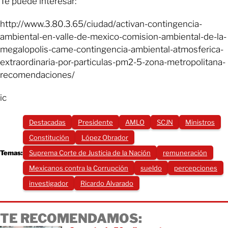
Te puede interesar:
http://www.3.80.3.65/ciudad/activan-contingencia-
ambiental-en-valle-de-mexico-comision-ambiental-de-la-
megalopolis-came-contingencia-ambiental-atmosferica-
extraordinaria-por-particulas-pm2-5-zona-metropolitana-
recomendaciones/
ic
Destacadas
Presidente
AMLO
SCJN
Ministros
Constitución
López Obrador
Temas:
Suprema Corte de Justicia de la Nación
remuneración
Mexicanos contra la Corrupción
sueldo
percepciones
investigador
Ricardo Alvarado
TE RECOMENDAMOS: