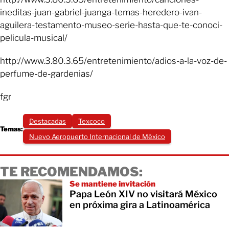
ineditas-juan-gabriel-juanga-temas-heredero-ivan-
aguilera-testamento-museo-serie-hasta-que-te-conoci-
pelicula-musical/
http://www.3.80.3.65/entretenimiento/adios-a-la-voz-de-
perfume-de-gardenias/
fgr
Destacadas
Texcoco
Temas:
Nuevo Aeropuerto Internacional de México
TE RECOMENDAMOS:
Se mantiene invitación
Papa León XIV no visitará México
en próxima gira a Latinoamérica