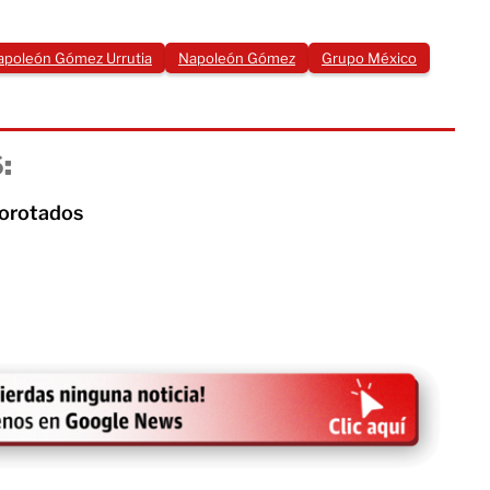
apoleón Gómez Urrutia
Napoleón Gómez
Grupo México
:
borotados