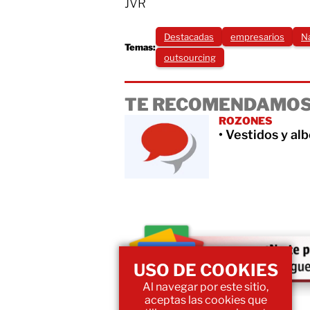
JVR
Destacadas
empresarios
N
Temas:
outsourcing
TE RECOMENDAMOS
ROZONES
• Vestidos y al
USO DE COOKIES
Al navegar por este sitio,
aceptas las cookies que