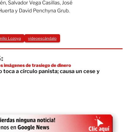
n, Salvador Vega Casillas, José
 Huerta y David Penchyna Grub.
ilio Lozoya
videoescándalo
:
s imágenes de trasiego de dinero
toca a círculo panista; causa un cese y