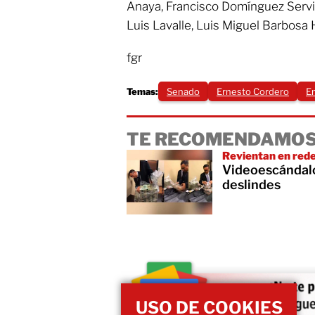
Anaya, Francisco Domínguez Servié
Luis Lavalle, Luis Miguel Barbosa
fgr
Temas:
Senado
Ernesto Cordero
Em
TE RECOMENDAMOS
Revientan en rede
Videoescándalo 
deslindes
USO DE COOKIES