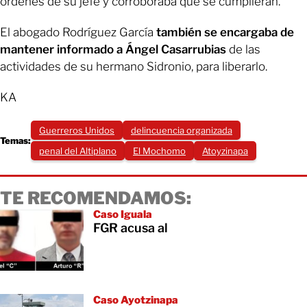
órdenes de su jefe y corroboraba que se cumplieran.
El abogado Rodríguez García
también se encargaba de
mantener informado a Ángel Casarrubias
de las
actividades de su hermano Sidronio, para liberarlo.
KA
Guerreros Unidos
delincuencia organizada
Temas:
penal del Altiplano
El Mochomo
Atoyzinapa
TE RECOMENDAMOS:
Caso Iguala
FGR acusa al
Caso Ayotzinapa