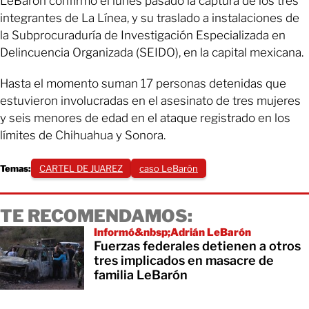
LeBarón confirmó el lunes pasado la captura de los tres
integrantes de La Línea, y su traslado a instalaciones de
la Subprocuraduría de Investigación Especializada en
Delincuencia Organizada (SEIDO), en la capital mexicana.
Hasta el momento suman 17 personas detenidas que
estuvieron involucradas en el asesinato de tres mujeres
y seis menores de edad en el ataque registrado en los
límites de Chihuahua y Sonora.
Temas:
CARTEL DE JUAREZ
caso LeBarón
TE RECOMENDAMOS:
Informó&nbsp;Adrián LeBarón
Fuerzas federales detienen a otros
tres implicados en masacre de
familia LeBarón