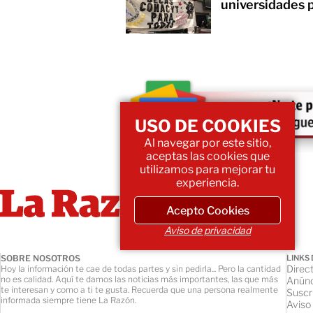
universidades 
USO DE COOKIES
Al navegar por este sitio,
aceptas las cookies que
utilizamos para mejorar tu
experiencia.
Acepto Cookies
Aviso de privacidad
SOBRE NOSOTROS
LINKS 
Direct
Hoy la información te cae de todas partes y sin pedirla... Pero la cantidad
no es calidad. Aquí te damos las noticias más importantes, las que más
Anúnc
te interesan y como a ti te gusta. Recuerda que una persona realmente
Suscr
informada siempre tiene La Razón.
Aviso