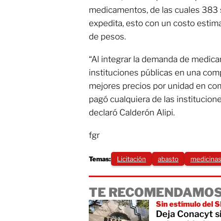
medicamentos, de las cuales 383 
expedita, esto con un costo estim
de pesos.
“Al integrar la demanda de medic
instituciones públicas en una com
mejores precios por unidad en com
pagó cualquiera de las institucion
declaró Calderón Alipi.
fgr
Temas:
Licitación
abasto
medicina
TE RECOMENDAMOS
Sin estímulo del S
Deja Conacyt s