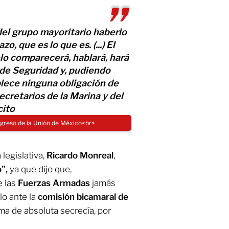
del grupo mayoritario haberlo
, que es lo que es. (...) El
o comparecerá, hablará, hará
a de Seguridad y, pudiendo
blece ninguna obligación de
secretarios de la Marina y del
cito
ngreso de la Unión de México<br>
 legislativa,
Ricardo Monreal
,
o”,
ya que dijo que,
e las
Fuerzas Armadas
jamás
lo ante la
comisión bicamaral de
a de absoluta secrecía, por