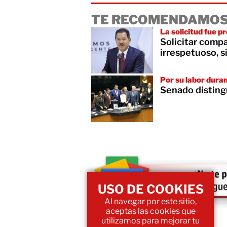
TE RECOMENDAMOS
La solicitud fue 
Solicitar compa
irrespetuoso, s
Por su labor dura
Senado disting
USO DE COOKIES
Al navegar por este sitio,
aceptas las cookies que
utilizamos para mejorar tu