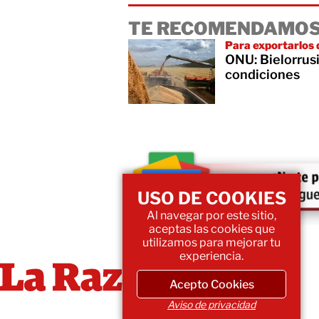
TE RECOMENDAMOS
Para exportarlos 
ONU: Bielorrusi
condiciones
USO DE COOKIES
Al navegar por este sitio,
aceptas las cookies que
utilizamos para mejorar tu
experiencia.
Acepto Cookies
Aviso de privacidad