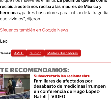
lo que nos mueve es el amor.
Le pedimos que así como
recibió a estela nos reciba a las madres de México y
hermanas,
padres buscadores para hablar de la tragedia
que vivimos”, dijeron.
Síguenos también en Google News
Leo
Temas:
AMLO
reunión
Madres Buscadoras
TE RECOMENDAMOS:
Subsecretario les reclama<br>
Familiares de afectados por
desabasto de medicinas irrumpen
en conferencia de Hugo López-
Gatell │ VIDEO