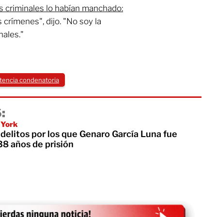
s criminales lo habían manchado:
crímenes", dijo. "No soy la
nales."
tencia condenatoria
:
 York
 delitos por los que Genaro García Luna fue
38 años de prisión