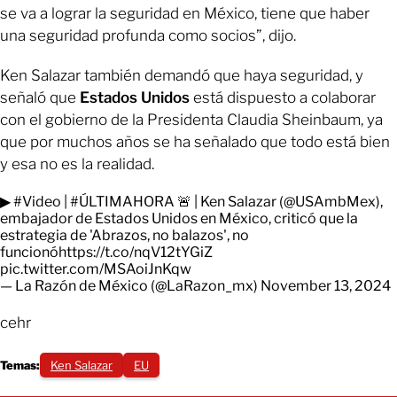
se va a lograr la seguridad en México, tiene que haber
una seguridad profunda como socios”, dijo.
Ken Salazar también demandó que haya seguridad, y
señaló que
Estados Unidos
está dispuesto a colaborar
con el gobierno de la Presidenta Claudia Sheinbaum, ya
que por muchos años se ha señalado que todo está bien
y esa no es la realidad.
▶
#Video
|
#ÚLTIMAHORA
🚨 | Ken Salazar (
@USAmbMex
),
embajador de Estados Unidos en México, criticó que la
estrategia de 'Abrazos, no balazos', no
funcionó
https://t.co/nqV12tYGiZ
pic.twitter.com/MSAoiJnKqw
— La Razón de México (@LaRazon_mx)
November 13, 2024
cehr
Temas:
Ken Salazar
EU