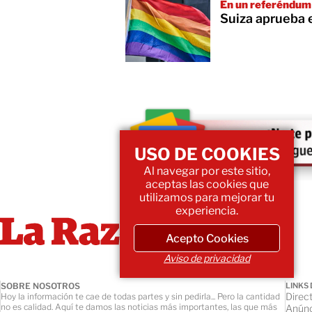
En un referéndum
Suiza aprueba 
USO DE COOKIES
Al navegar por este sitio,
aceptas las cookies que
utilizamos para mejorar tu
experiencia.
Acepto Cookies
Aviso de privacidad
SOBRE NOSOTROS
LINKS 
Direct
Hoy la información te cae de todas partes y sin pedirla... Pero la cantidad
no es calidad. Aquí te damos las noticias más importantes, las que más
Anúnc