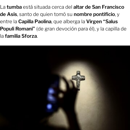
La
tumba
está situada cerca del
altar de San Francisco
de Asís
, santo de quien tomó su
nombre pontificio
, y
entre la
Capilla Paolina
, que alberga la
Virgen “Salus
Populi Romani”
(de gran devoción para él), y la capilla de
la
familia Sforza
.