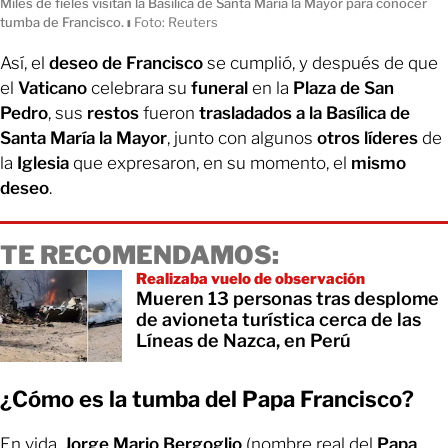
Miles de fieles visitan la Basílica de Santa María la Mayor para conocer
tumba de Francisco.
ı
Foto: Reuters
Así, el
deseo de Francisco
se cumplió, y después de que
el
Vaticano
celebrara su
funeral
en la
Plaza de San
Pedro
, sus
restos
fueron
trasladados a la Basílica de
Santa María la Mayor
, junto con algunos
otros líderes
de
la
Iglesia
que expresaron, en su momento, el
mismo
deseo
.
TE RECOMENDAMOS:
Realizaba vuelo de observación
Mueren 13 personas tras desplome
de avioneta turística cerca de las
Líneas de Nazca, en Perú
¿Cómo es la tumba del Papa Francisco?
En vida,
Jorge Mario Bergoglio
(nombre real del
Papa