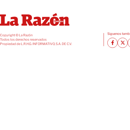
Siguenos tambi
Copyright © La Razón
Todos los derechos reservados
Propiedad de L.R.H.G. INFORMATIVO, S.A. DE C.V.