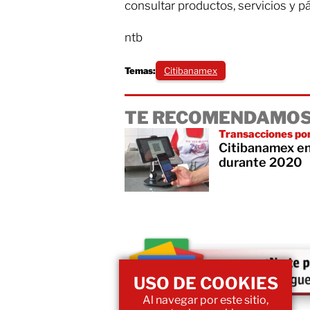
consultar productos, servicios y p
ntb
Temas:
Citibanamex
TE RECOMENDAMOS
Transacciones po
Citibanamex en
durante 2020
USO DE COOKIES
Al navegar por este sitio,