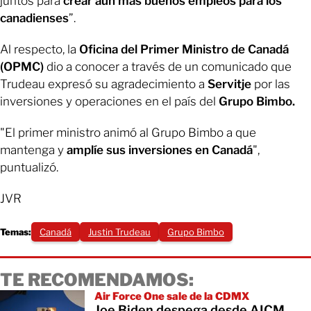
juntos para
crear aún más buenos empleos para los
canadienses
”.
Al respecto, la
Oficina del Primer Ministro de Canadá
(OPMC)
dio a conocer a través de un comunicado que
Trudeau expresó su agradecimiento a
Servitje
por las
inversiones y operaciones en el país del
Grupo Bimbo.
"El primer ministro animó al Grupo Bimbo a que
mantenga y
amplíe sus
inversiones en Canadá
",
puntualizó.
JVR
Temas:
Canadá
Justin Trudeau
Grupo Bimbo
TE RECOMENDAMOS:
Air Force One sale de la CDMX
Joe Biden despega desde AICM