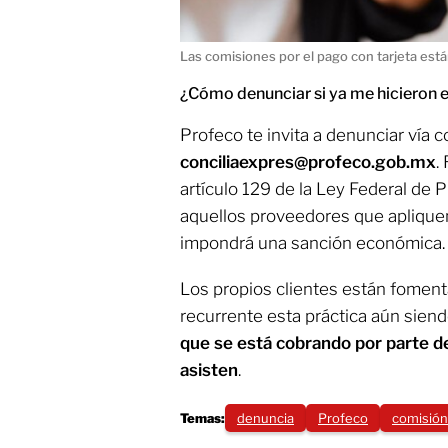
Las comisiones por el pago con tarjeta está
¿Cómo denunciar si ya me hicieron e
Profeco te invita a denunciar vía c
conciliaexpres@profeco.gob.mx
.
artículo 129 de la Ley Federal de 
aquellos proveedores que apliquen
impondrá una sanción económica.
Los propios clientes están fomen
recurrente esta práctica aún siendo
que se está cobrando por parte de
asisten
.
Temas:
denuncia
Profeco
comisión