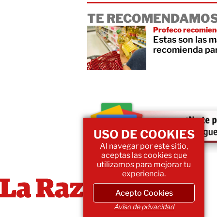
TE RECOMENDAMOS
Profeco recomiend
Estas son las 
recomienda par
USO DE COOKIES
Al navegar por este sitio,
aceptas las cookies que
utilizamos para mejorar tu
experiencia.
Acepto Cookies
Aviso de privacidad