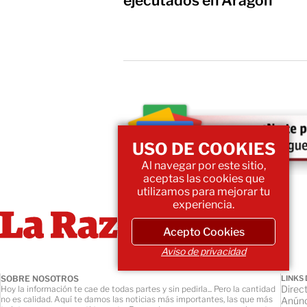
ejecutados en Aragón
USO DE COOKIES
Al navegar por este sitio,
aceptas las cookies que
utilizamos para mejorar tu
experiencia.
Acepto Cookies
Aviso de privacidad
SOBRE NOSOTROS
LINKS 
Direct
Hoy la información te cae de todas partes y sin pedirla... Pero la cantidad
no es calidad. Aquí te damos las noticias más importantes, las que más
Anúnc